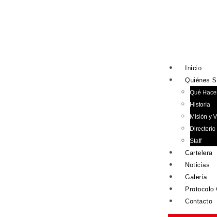
Inicio
Quiénes 
Qué Hac
Historia
Misión y V
Directorio
Staff
Cartelera
Noticias
Galería
Protocolo
Contacto