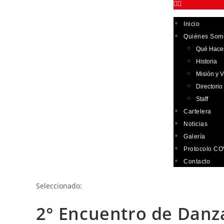
Inicio
Quiénes Som
Qué Hac
Historia
Misión y V
Directorio
Staff
Cartelera
Noticias
Galería
Protocolo CO
Contacto
Seleccionado:
2° Encuentro de Dan