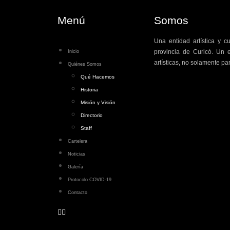
Menú
Somos
Una entidad artística y c
provincia de Curicó. Un e
Inicio
artísticas, no solamente par
Quiénes Somos
Qué Hacemos
Historia
Misión y Visión
Directorio
Staff
Cartelera
Noticias
Galería
Protocolo COVID-19
Contacto