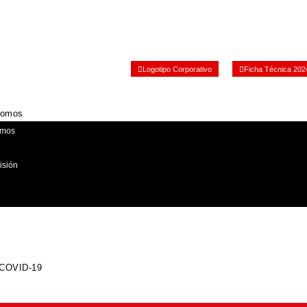
Logotipo Corporativo
Ficha Técnica 202
Somos
emos
isión
 COVID-19