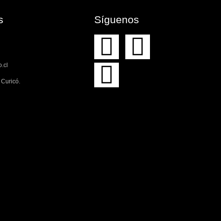
​
Síguenos
.cl
Curicó.