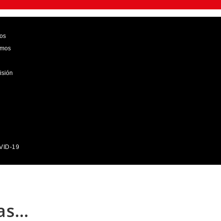
os
emos
isión
VID-19
zas…