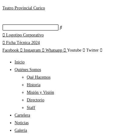
Teatro Provincial Curico
Logotipo Corporativo
Ficha Técnica 2024
Facebook
Instagram
Whatsapp
Youtube
Twitter
Inicio
Quiénes Somos
Qué Hacemos
Historia
Misión y Visión
Directorio
Staff
Cartelera
Noticias
Galería