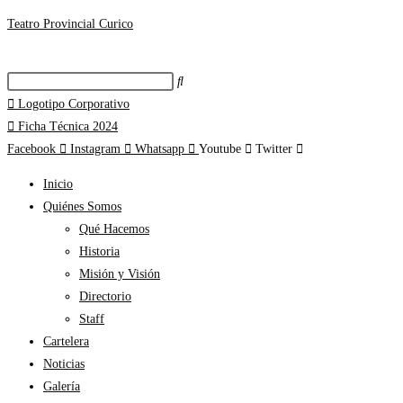
Teatro Provincial Curico
Logotipo Corporativo
Ficha Técnica 2024
Facebook
Instagram
Whatsapp
Youtube
Twitter
Inicio
Quiénes Somos
Qué Hacemos
Historia
Misión y Visión
Directorio
Staff
Cartelera
Noticias
Galería