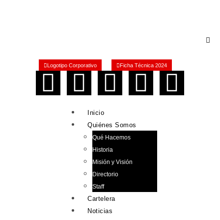
Logotipo Corporativo
Ficha Técnica 2024
Inicio
Quiénes Somos
Qué Hacemos
Historia
Misión y Visión
Directorio
Staff
Cartelera
Noticias