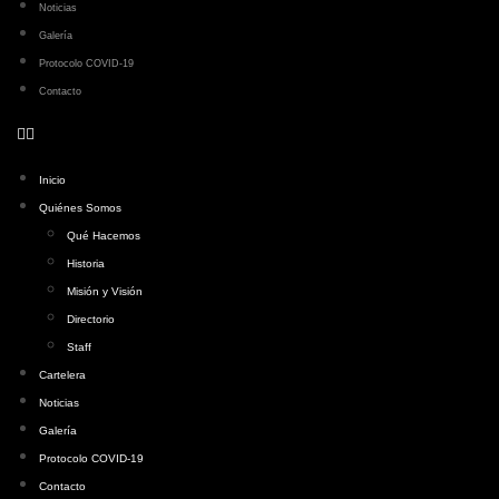
Noticias
Galería
Protocolo COVID-19
Contacto
Inicio
Quiénes Somos
Qué Hacemos
Historia
Misión y Visión
Directorio
Staff
Cartelera
Noticias
Galería
Protocolo COVID-19
Contacto