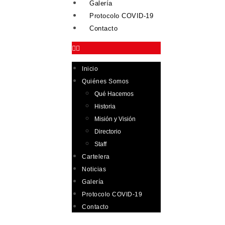
Galería
Protocolo COVID-19
Contacto
Inicio
Quiénes Somos
Qué Hacemos
Historia
Misión y Visión
Directorio
Staff
Cartelera
Noticias
Galería
Protocolo COVID-19
Contacto