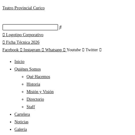
Teatro Provincial Curico
Logotipo Corporativo
Ficha Técnica 2026
Facebook
Instagram
Whatsapp
Youtube
Twitter
Inicio
Quiénes Somos
Qué Hacemos
Historia
Misión y Visión
Directorio
Staff
Cartelera
Noticias
Galería