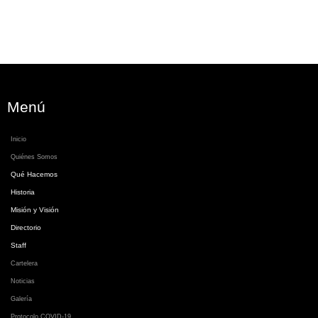
Menú
Inicio
Quiénes Somos
Qué Hacemos
Historia
Misión y Visión
Directorio
Staff
Cartelera
Noticias
Galería
Protocolo COVID-19