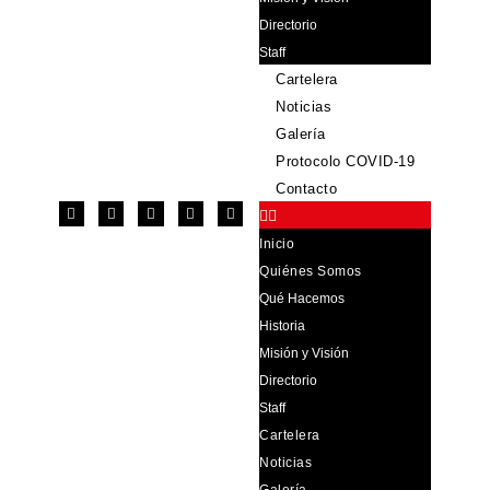
Directorio
Staff
Cartelera
Noticias
Galería
Protocolo COVID-19
Contacto
Inicio
Quiénes Somos
Qué Hacemos
Historia
Misión y Visión
Directorio
Staff
Cartelera
Noticias
Galería