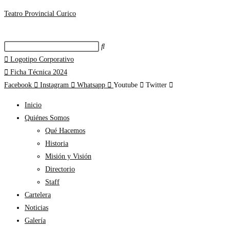
Teatro Provincial Curico
Logotipo Corporativo
Ficha Técnica 2024
Facebook
Instagram
Whatsapp
Youtube
Twitter
Inicio
Quiénes Somos
Qué Hacemos
Historia
Misión y Visión
Directorio
Staff
Cartelera
Noticias
Galería