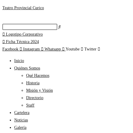
Teatro Provincial Curico
Logotipo Corporativo
Ficha Técnica 2024
Facebook
Instagram
Whatsapp
Youtube
Twitter
Inicio
Quiénes Somos
Qué Hacemos
Historia
Misión y Visión
Directorio
Staff
Cartelera
Noticias
Galería