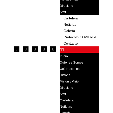
Directorio
Staff
Cartelera
Noticias
Galería
Protocolo COVID-19
Contacto
Inicio
Quiénes Somos
Qué Hacemos
Historia
Misión y Visión
Directorio
Staff
Cartelera
Noticias
Galería