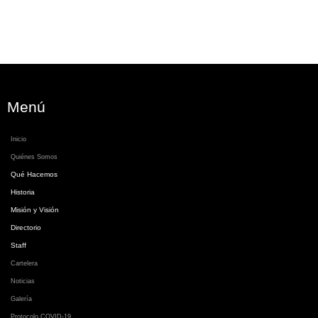
Menú
Inicio
Quiénes Somos
Qué Hacemos
Historia
Misión y Visión
Directorio
Staff
Cartelera
Noticias
Galería
Protocolo COVID-19