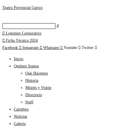
Teatro Provincial Curico
Logotipo Corporativo
Ficha Técnica 2024
Facebook
Instagram
Whatsapp
Youtube
Twitter
Inicio
Quiénes Somos
Qué Hacemos
Historia
Misión y Visión
Directorio
Staff
Cartelera
Noticias
Galería