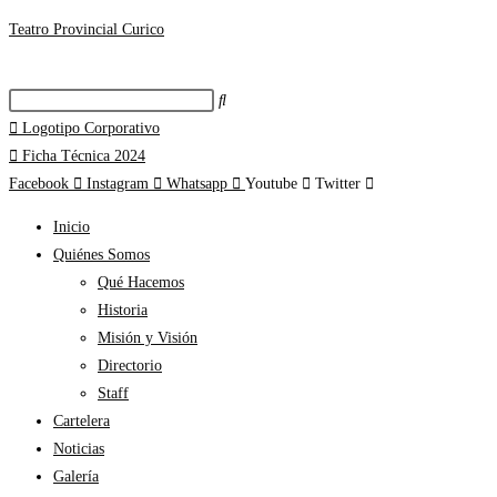
Teatro Provincial Curico
Logotipo Corporativo
Ficha Técnica 2024
Facebook
Instagram
Whatsapp
Youtube
Twitter
Inicio
Quiénes Somos
Qué Hacemos
Historia
Misión y Visión
Directorio
Staff
Cartelera
Noticias
Galería