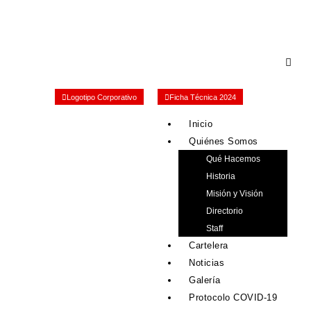
Logotipo Corporativo
Ficha Técnica 2024
Inicio
Quiénes Somos
Qué Hacemos
Historia
Misión y Visión
Directorio
Staff
Cartelera
Noticias
Galería
Protocolo COVID-19