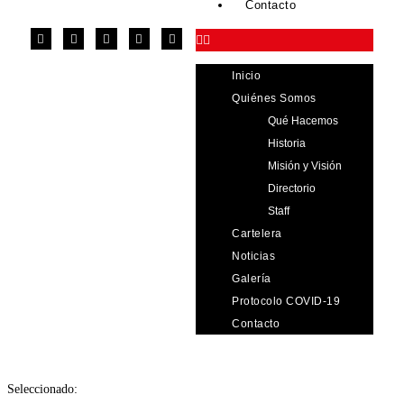
Contacto
Inicio
Quiénes Somos
Qué Hacemos
Historia
Misión y Visión
Directorio
Staff
Cartelera
Noticias
Galería
Protocolo COVID-19
Contacto
Seleccionado: