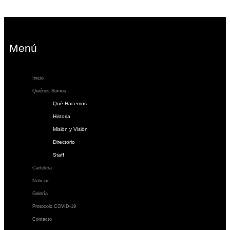
Menú
Inicio
Quiénes Somos
Qué Hacemos
Historia
Misión y Visión
Directorio
Staff
Cartelera
Noticias
Galería
Protocolo COVID-19
Contacto