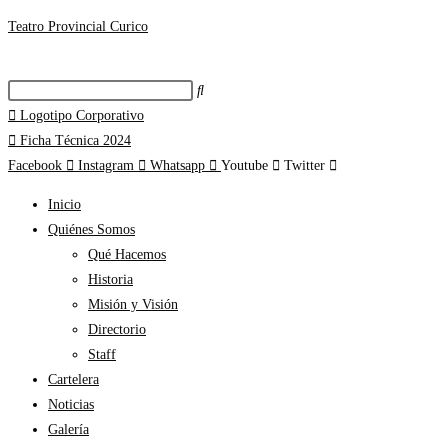
Teatro Provincial Curico
Logotipo Corporativo
Ficha Técnica 2024
Facebook
Instagram
Whatsapp
Youtube
Twitter
Inicio
Quiénes Somos
Qué Hacemos
Historia
Misión y Visión
Directorio
Staff
Cartelera
Noticias
Galería