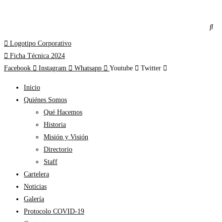
Logotipo Corporativo
Ficha Técnica 2024
Facebook
Instagram
Whatsapp
Youtube
Twitter
Inicio
Quiénes Somos
Qué Hacemos
Historia
Misión y Visión
Directorio
Staff
Cartelera
Noticias
Galería
Protocolo COVID-19