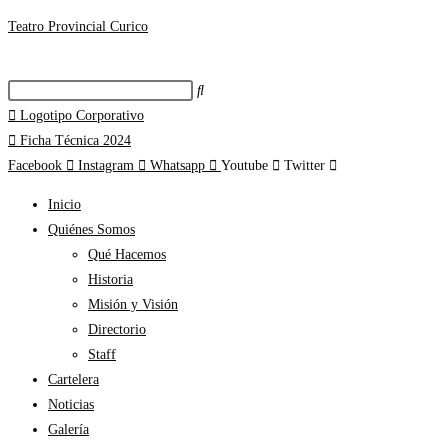
Teatro Provincial Curico
Logotipo Corporativo
Ficha Técnica 2024
Facebook
Instagram
Whatsapp
Youtube
Twitter
Inicio
Quiénes Somos
Qué Hacemos
Historia
Misión y Visión
Directorio
Staff
Cartelera
Noticias
Galería