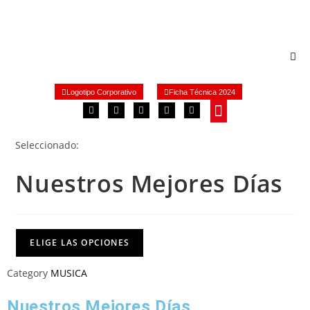
Logotipo Corporativo
Ficha Técnica 2024
Quiénes Somos
Protocolo COVID-19
Seleccionado:
Nuestros Mejores Días
ELIGE LAS OPCIONES
Category
MUSICA
Nuestros Mejores Días