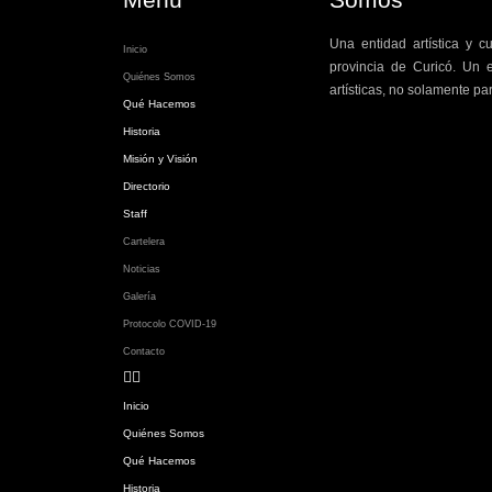
Una entidad artística y c
Inicio
provincia de Curicó. Un e
Quiénes Somos
artísticas, no solamente par
Qué Hacemos
Historia
Misión y Visión
Directorio
Staff
Cartelera
Noticias
Galería
Protocolo COVID-19
Contacto
Inicio
Quiénes Somos
Qué Hacemos
Historia