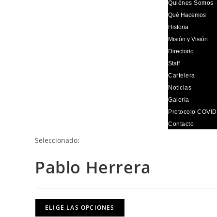
Quiénes Somos
Qué Hacemos
Historia
Misión y Visión
Directorio
Staff
Cartelera
Noticias
Galería
Protocolo COVID
Contacto
Seleccionado:
Pablo Herrera
ELIGE LAS OPCIONES