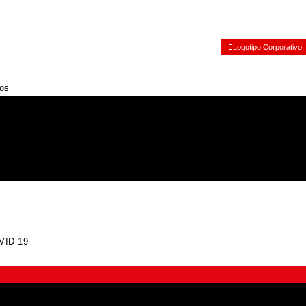
Logotipo Corporativo
os
VID-19