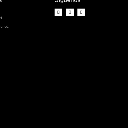
cl
uricó.