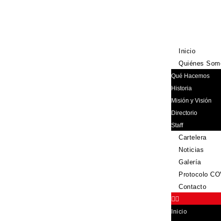
Inicio
Quiénes Som
Qué Hacemos
Historia
Misión y Visión
Directorio
Staff
Cartelera
Noticias
Galería
Protocolo CO
Contacto
Inicio