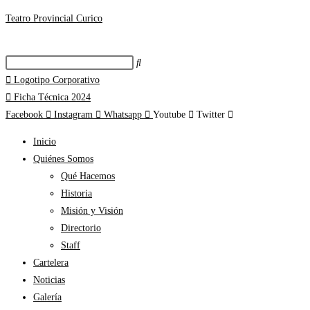
Teatro Provincial Curico
Logotipo Corporativo
Ficha Técnica 2024
Facebook
Instagram
Whatsapp
Youtube
Twitter
Inicio
Quiénes Somos
Qué Hacemos
Historia
Misión y Visión
Directorio
Staff
Cartelera
Noticias
Galería