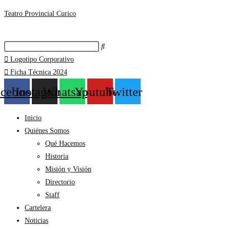
Teatro Provincial Curico
Logotipo Corporativo
Ficha Técnica 2024
acebook
Instagram
Whatsapp
Youtube
Twitter
Inicio
Quiénes Somos
Qué Hacemos
Historia
Misión y Visión
Directorio
Staff
Cartelera
Noticias