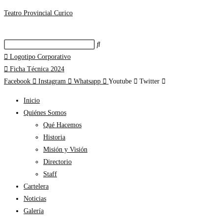
Teatro Provincial Curico
Logotipo Corporativo
Ficha Técnica 2024
Facebook
Instagram
Whatsapp
Youtube
Twitter
Inicio
Quiénes Somos
Qué Hacemos
Historia
Misión y Visión
Directorio
Staff
Cartelera
Noticias
Galería