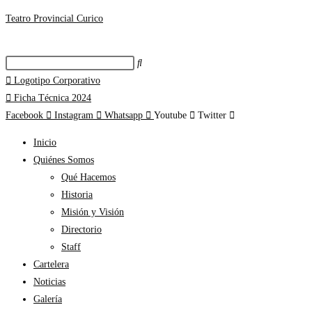
Teatro Provincial Curico
Logotipo Corporativo
Ficha Técnica 2024
Facebook
Instagram
Whatsapp
Youtube
Twitter
Inicio
Quiénes Somos
Qué Hacemos
Historia
Misión y Visión
Directorio
Staff
Cartelera
Noticias
Galería