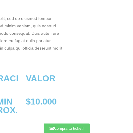
elit, sed do eiusmod tempor
 ad minim veniam, quis nostrud
mmodo consequat. Duis aute irure
lore eu fugiat nulla pariatur.
n culpa qui officia deserunt mollit
RACI
VALOR
MIN
$10.000
ROX.
Compra tu ticket!