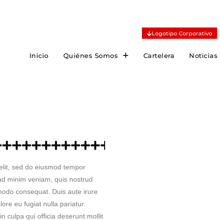
Logotipo Corporativo
Inicio
Quiénes Somos
Cartelera
Noticias
elit, sed do eiusmod tempor
 ad minim veniam, quis nostrud
mmodo consequat. Duis aute irure
lore eu fugiat nulla pariatur.
n culpa qui officia deserunt mollit