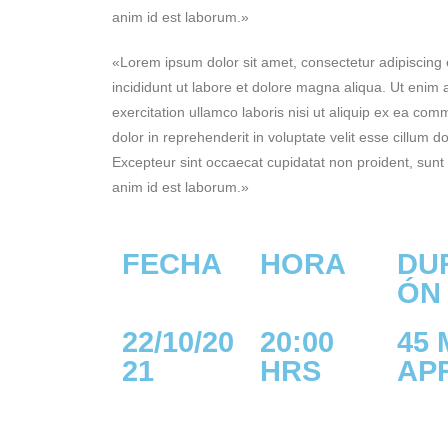
anim id est laborum.»
«Lorem ipsum dolor sit amet, consectetur adipiscing 
incididunt ut labore et dolore magna aliqua. Ut enim
exercitation ullamco laboris nisi ut aliquip ex ea co
dolor in reprehenderit in voluptate velit esse cillum do
Excepteur sint occaecat cupidatat non proident, sunt i
anim id est laborum.»
FECHA
HORA
DU
ÓN
22/10/20
20:00
45 
21
HRS
AP