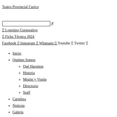
Teatro Provincial Curico
Logotipo Corporativo
Ficha Técnica 2024
Facebook
Instagram
Whatsapp
Youtube
Twitter
Inicio
Quiénes Somos
Qué Hacemos
Historia
Misión y Visión
Directorio
Staff
Cartelera
Noticias
Galería