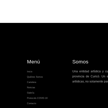
Menú
Somos
Una entidad artística y c
Inicio
provincia de Curicó. Un e
Quiénes Somos
artísticas, no solamente par
Cartelera
Noticias
Galería
Protocolo COVID-19
Contacto