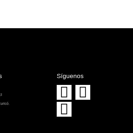
​
Síguenos
cl
uricó.