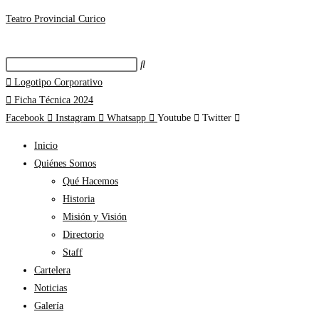
Teatro Provincial Curico
Logotipo Corporativo
Ficha Técnica 2024
Facebook
Instagram
Whatsapp
Youtube
Twitter
Inicio
Quiénes Somos
Qué Hacemos
Historia
Misión y Visión
Directorio
Staff
Cartelera
Noticias
Galería