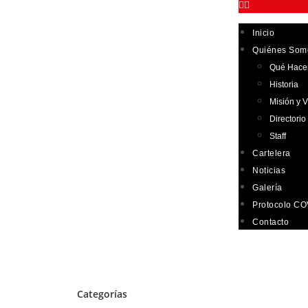
Inicio
Quiénes Som
Qué Hac
Historia
Misión y V
Directorio
Staff
Cartelera
Noticias
Galería
Protocolo CO
Contacto
Categorías