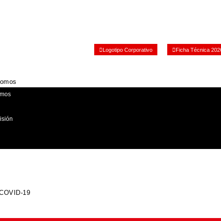
Logotipo Corporativo
Ficha Técnica 202
Somos
emos
isión
 COVID-19