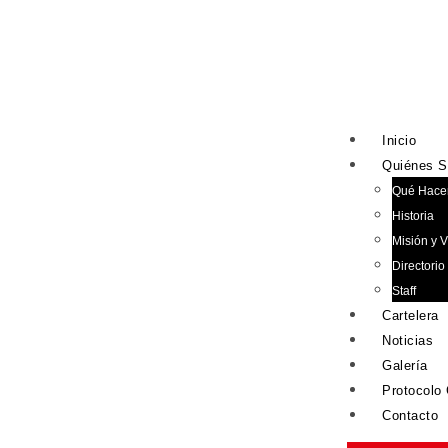
Inicio
Quiénes 
Qué Hac
Historia
Misión y V
Directorio
Staff
Cartelera
Noticias
Galería
Protocolo
Contacto