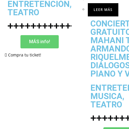
ENTRETENCIÓN
,
LEER MÁS
TEATRO
CONCIER
GRATUIT
MAHANI 
MÁS info!
ARMAND
Compra tu ticket!
RIQUELM
DIÁLOGO
PIANO Y 
ENTRETE
MUSICA
,
TEATRO