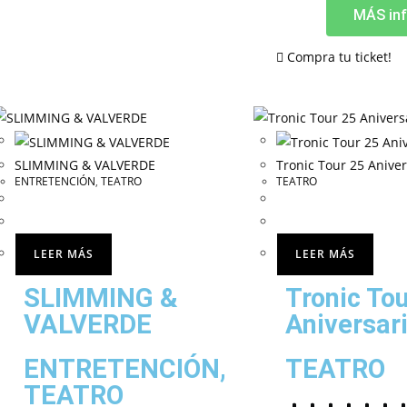
MÁS inf
Compra tu ticket!
SLIMMING & VALVERDE
Tronic Tour 25 Aniver
ENTRETENCIÓN
,
TEATRO
TEATRO
LEER MÁS
LEER MÁS
SLIMMING &
Tronic To
VALVERDE
Aniversar
ENTRETENCIÓN
,
TEATRO
TEATRO