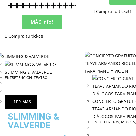
Compra tu ticket!
MÁS info!
Compra tu ticket!
SLIMMING & VALVERDE
ENTRETENCIÓN
,
TEATRO
CONCIERTO GRATUI
LEER MÁS
TEAVE ARMANDO RI
SLIMMING &
DIÁLOGOS PARA PIAN
ENTRETENCIÓN
,
MUSICA
VALVERDE