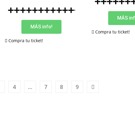
MÁS inf
MÁS info!
Compra tu ticket!
Compra tu ticket!
3
4
…
7
8
9