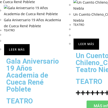
Un Cuento Chileno_Ci
Gala Aniversario 19 Años Academia
Niebla
TEATRO
de Cueca René Poblete
TEATRO
LEER MÁS
LEER MÁS
Un Cuent
Gala Aniversario
Chileno_C
19 Años
Teatro Ni
Academia de
TEATRO
Cueca René
Poblete
TEATRO
MÁS inf