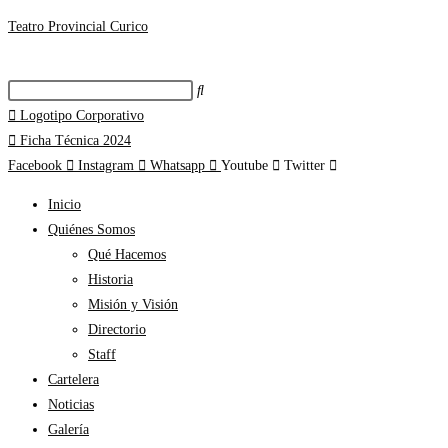
Teatro Provincial Curico
Logotipo Corporativo
Ficha Técnica 2024
Facebook
Instagram
Whatsapp
Youtube
Twitter
Inicio
Quiénes Somos
Qué Hacemos
Historia
Misión y Visión
Directorio
Staff
Cartelera
Noticias
Galería