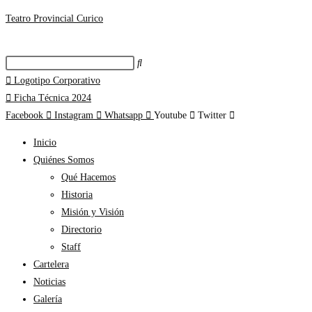
Teatro Provincial Curico
Logotipo Corporativo
Ficha Técnica 2024
Facebook
Instagram
Whatsapp
Youtube
Twitter
Inicio
Quiénes Somos
Qué Hacemos
Historia
Misión y Visión
Directorio
Staff
Cartelera
Noticias
Galería