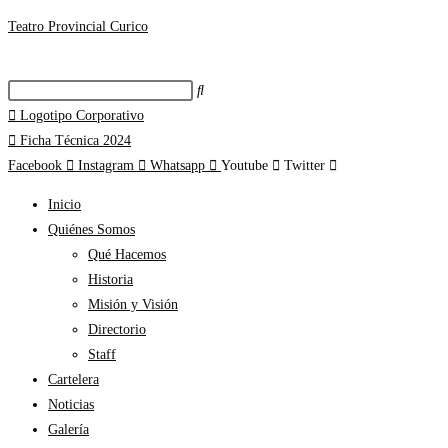
Teatro Provincial Curico
Logotipo Corporativo
Ficha Técnica 2024
Facebook
Instagram
Whatsapp
Youtube
Twitter
Inicio
Quiénes Somos
Qué Hacemos
Historia
Misión y Visión
Directorio
Staff
Cartelera
Noticias
Galería