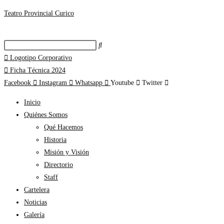
Teatro Provincial Curico
Logotipo Corporativo
Ficha Técnica 2024
Facebook
Instagram
Whatsapp
Youtube
Twitter
Inicio
Quiénes Somos
Qué Hacemos
Historia
Misión y Visión
Directorio
Staff
Cartelera
Noticias
Galería