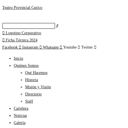
Teatro Provincial Curico
Logotipo Corporativo
Ficha Técnica 2024
Facebook
Instagram
Whatsapp
Youtube
Twitter
Inicio
Quiénes Somos
Qué Hacemos
Historia
Misión y Visión
Directorio
Staff
Cartelera
Noticias
Galería