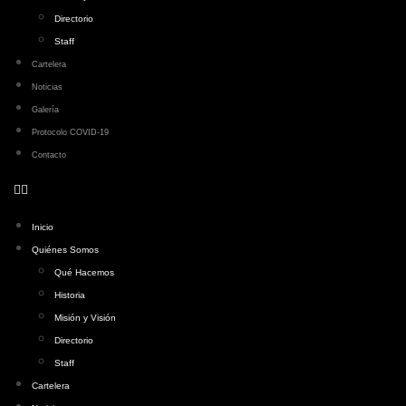
Directorio
Staff
Cartelera
Noticias
Galería
Protocolo COVID-19
Contacto
Inicio
Quiénes Somos
Qué Hacemos
Historia
Misión y Visión
Directorio
Staff
Cartelera