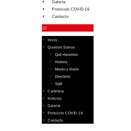
Galería
Protocolo COVID-19
Contacto
Inicio
Quiénes Somos
Qué Hacemos
Historia
Misión y Visión
Directorio
Staff
Cartelera
Noticias
Galería
Protocolo COVID-19
Contacto