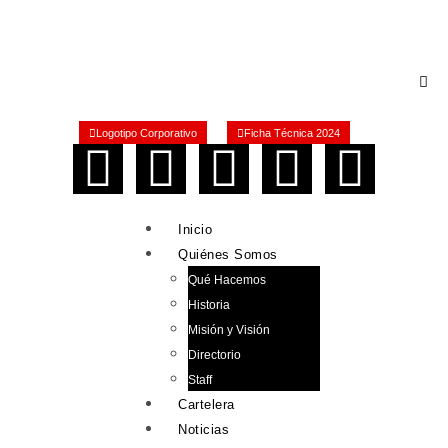
Logotipo Corporativo
Ficha Técnica 2024
Inicio
Quiénes Somos
Qué Hacemos
Historia
Misión y Visión
Directorio
Staff
Cartelera
Noticias