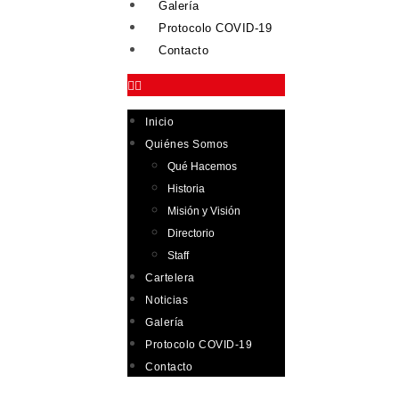
Galería
Protocolo COVID-19
Contacto
Inicio
Quiénes Somos
Qué Hacemos
Historia
Misión y Visión
Directorio
Staff
Cartelera
Noticias
Galería
Protocolo COVID-19
Contacto