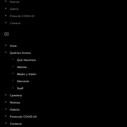
Noticias
Galería
Protocolo COVID-19
Contacto
Inicio
Quiénes Somos
Qué Hacemos
Historia
Misión y Visión
Directorio
Staff
Cartelera
Noticias
Galería
Protocolo COVID-19
Contacto