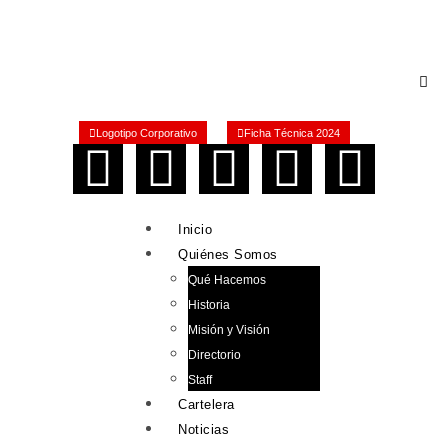
Logotipo Corporativo
Ficha Técnica 2024
Inicio
Quiénes Somos
Qué Hacemos
Historia
Misión y Visión
Directorio
Staff
Cartelera
Noticias