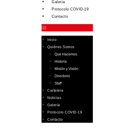
Galería
Protocolo COVID-19
Contacto
Inicio
Quiénes Somos
Qué Hacemos
Historia
Misión y Visión
Directorio
Staff
Cartelera
Noticias
Galería
Protocolo COVID-19
Contacto