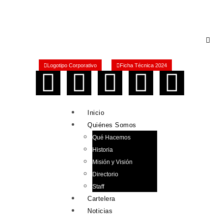
Logotipo Corporativo
Ficha Técnica 2024
Inicio
Quiénes Somos
Qué Hacemos
Historia
Misión y Visión
Directorio
Staff
Cartelera
Noticias