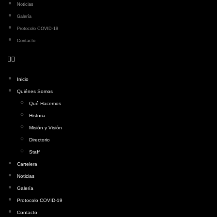
Noticias
Galería
Protocolo COVID-19
Contacto
Inicio
Quiénes Somos
Qué Hacemos
Historia
Misión y Visión
Directorio
Staff
Cartelera
Noticias
Galería
Protocolo COVID-19
Contacto