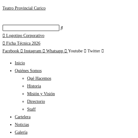
Teatro Provincial Curico
Logotipo Corporativo
Ficha Técnica 2026
Facebook
Instagram
Whatsapp
Youtube
Twitter
Inicio
Quiénes Somos
Qué Hacemos
Historia
Misión y Visión
Directorio
Staff
Cartelera
Noticias
Galería