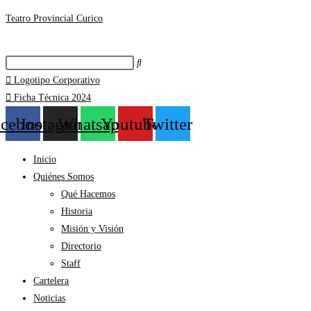
Teatro Provincial Curico
Logotipo Corporativo
Ficha Técnica 2024
acebook
Instagram
Whatsapp
Youtube
Twitter
Inicio
Quiénes Somos
Qué Hacemos
Historia
Misión y Visión
Directorio
Staff
Cartelera
Noticias