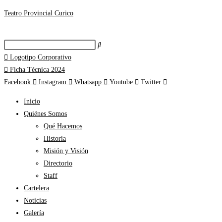
Teatro Provincial Curico
Logotipo Corporativo
Ficha Técnica 2024
Facebook
Instagram
Whatsapp
Youtube
Twitter
Inicio
Quiénes Somos
Qué Hacemos
Historia
Misión y Visión
Directorio
Staff
Cartelera
Noticias
Galería