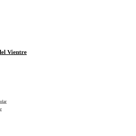
el Vientre
r